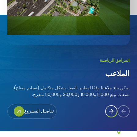
بوركينا فاسو