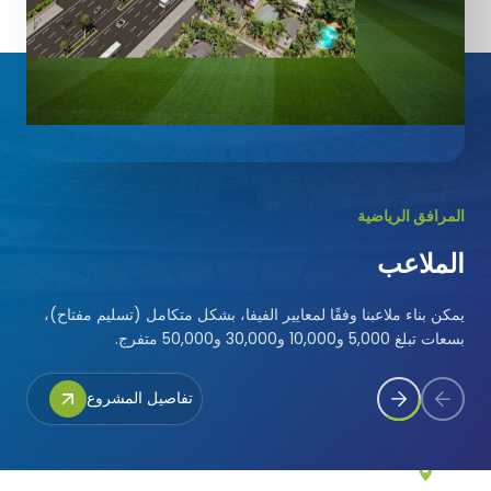
بوركينا فاسو