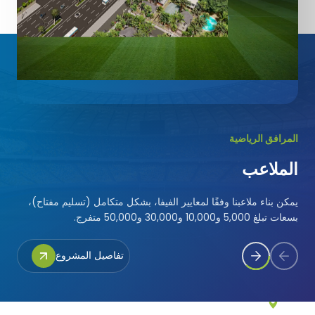
بوركينا فاسو