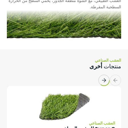
عشب الصناعي
العش